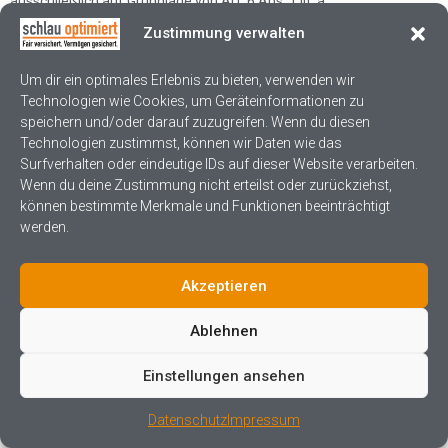
ausschließlich auf Grundlage von Art. 6 Abs. 1 lit. a
DSGVO und § 25 Abs. 1 TDDDG, soweit die Einwilligung die
Zustimmung verwalten
Speicherung von Cookies oder den Zugriff auf
Informationen im Endgerät des Nutzers (z. B. Device-Fingerprinting)
Um dir ein optimales Erlebnis zu bieten, verwenden wir
im Sinne des TDDDG umfasst. Die
Technologien wie Cookies, um Geräteinformationen zu
speichern und/oder darauf zuzugreifen. Wenn du diesen
Einwilligung ist jederzeit widerrufbar.
Technologien zustimmst, können wir Daten wie das
Surfverhalten oder eindeutige IDs auf dieser Website verarbeiten.
Weitere Informationen zum Umgang mit Nutzerdaten finden Sie in
Wenn du deine Zustimmung nicht erteilst oder zurückziehst,
der Datenschutzerklärung von YouTube
können bestimmte Merkmale und Funktionen beeinträchtigt
unter:
werden.
https://policies.google.com/privacy?hl=de
.
Akzeptieren
Das Unternehmen verfügt über eine Zertifizierung nach dem „EU-
US Data Privacy Framework“ (DPF). Der
Ablehnen
DPF ist ein Übereinkommen zwischen der Europäischen Union und
den USA, der die Einhaltung
Einstellungen ansehen
europäischer Datenschutzstandards bei Datenverarbeitungen in
den USA gewährleisten soll. Jedes nach
Datenschutz
Impressum
dem DPF zertifizierte Unternehmen verpflichtet sich, diese